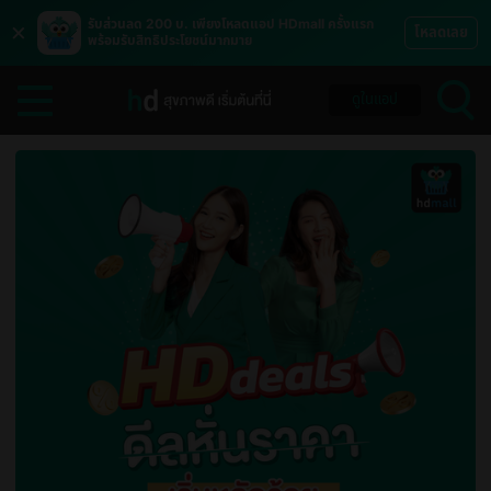
×
รับส่วนลด 200 บ. เพียงโหลดแอป HDmall ครั้งแรก
โหลดเลย
พร้อมรับสิทธิประโยชน์มากมาย
ดูในแอป