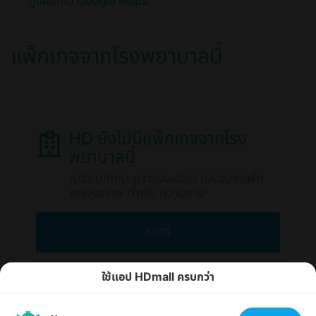
ดูแผนที่ใน Google Maps
แพ็กเกจจากโรงพยาบาลนี้
HD ยังไม่มีแพ็กเกจจากโรง
พยาบาลนี้
เปรียบเทียบ ดูรายละเอียด และจองแพ็ก
เกจสุขภาพ ทำฟัน ความงาม
กดที่นี่
ใช้แอป HDmall ครบกว่า
เราใช้คุกกี้เพื่อให้คุณได้รับประสบการณ์ออนไลน์ที่ดีที่สุด
ตกลง
ได้ที่นี่