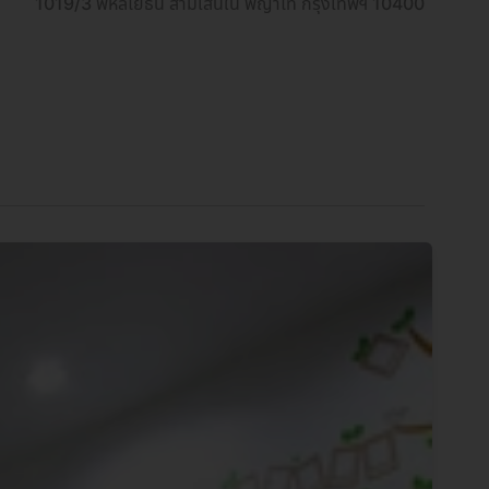
1019/3 พหลโยธิน สามเสนใน พญาไท กรุงเทพฯ 10400