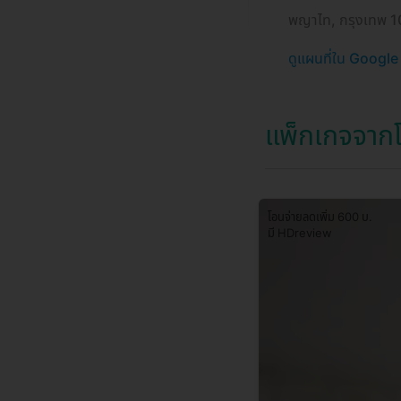
พญาไท, กรุงเทพ 
ดูแผนที่ใน Googl
แพ็กเกจจากโ
โอนจ่ายลดเพิ่ม 600 บ.
มี HDreview