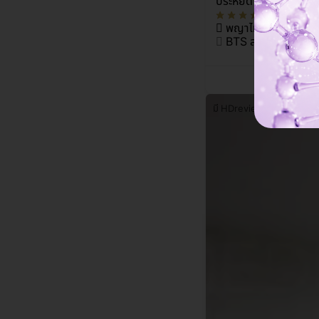
ประหยัด 3%
(19)
พญาไท
BTS สนามเป้า
มี HDreview