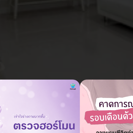
llow และมาส์กหน้าปรับสภาพผิวให้ดูกระจ่างใส 5 ครั้ง