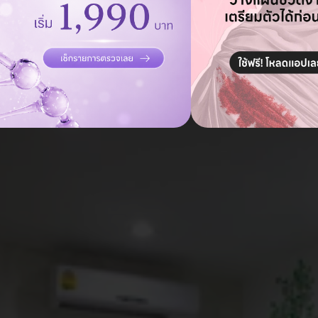
ถามแอดมิน ฟรี!