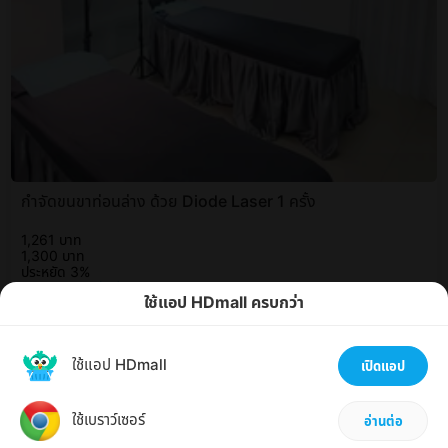
กำจัดขนขาท่อนล่าง ด้วย Diode Laser 1 ครั้ง
1,261 บาท
1,300 บาท
ประหยัด 3%
(17)
ใช้แอป HDmall ครบกว่า
คลองเตย
BTS พร้อมพงษ์
เราใช้คุกกี้เพื่อให้คุณได้รับประสบการณ์ออนไลน์ที่ดีที่สุด
ตกลง
ได้ที่นี่
ใช้แอป HDmall
เปิดแอป
ถามแอดมิน ฟรี!
ใช้เบราว์เซอร์
อ่านต่อ
สั่งยา
ข้อมูลโรค
ข้อมูลยา
จองคิวรพ
ผ่าตัด
ช่วยเหลือ