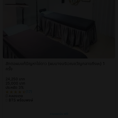
สักตอผมแก้ปัญหาไข่ดาว (ผมบางบริเวณขวัญกลางศีรษะ) 1
ครั้ง
24,250 บาท
25,000 บาท
ประหยัด 3%
(17)
คลองเตย
BTS พร้อมพงษ์
ถามแอดมิน ฟรี!