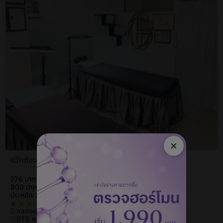
×
แว็กซ์ขนขาทั้งขา (Full Legs Wax) 1 ครั้ง
776 บาท
800 บาท
ประหยัด 3%
(17)
คลองเตย
BTS พร้อมพงษ์