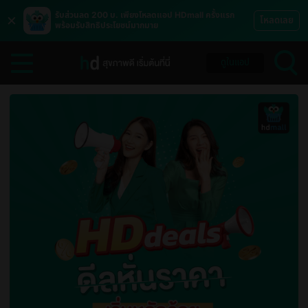
×
รับส่วนลด 200 บ. เพียงโหลดแอป HDmall ครั้งแรก
โหลดเลย
พร้อมรับสิทธิประโยชน์มากมาย
ดูในแอป