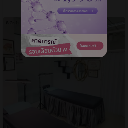
ถามแอดมิน ฟรี!
ดีลฮิตย่านพร้อมพงษ์ 🔥