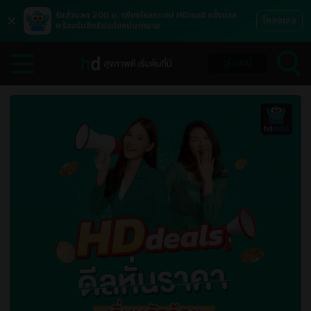
×
รับส่วนลด 200 บ. เพียงโหลดแอป HDmall ครั้งแรก
โหลดเลย
พร้อมรับสิทธิประโยชน์มากมาย
ดูในแอป