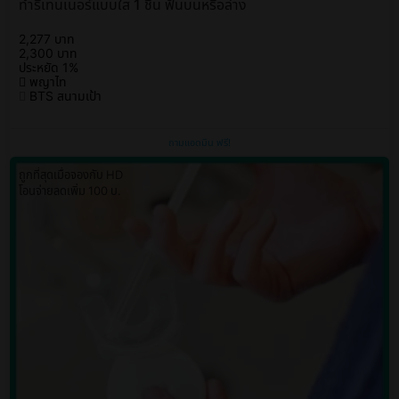
ทำรีเทนเนอร์แบบใส 1 ชิ้น ฟันบนหรือล่าง
2,277 บาท
2,300 บาท
ประหยัด 1%
พญาไท
BTS สนามเป้า
ถามแอดมิน ฟรี!
ถูกที่สุดเมื่อจองกับ HD
โอนจ่ายลดเพิ่ม 100 บ.