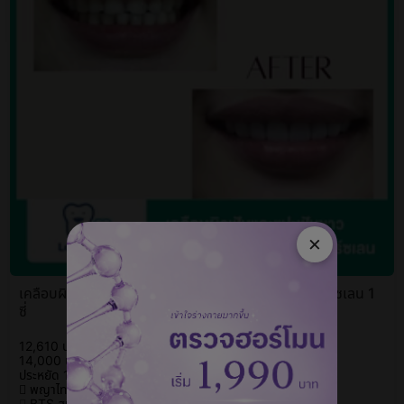
×
เคลือบผิวฟันและแปะฟันขาว ด้วยวีเนียร์เซรามิกหรือพอร์ซเลน 1
ซี่
12,610 บาท
/ซี่
14,000 บาท
ประหยัด 10%
พญาไท