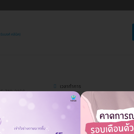
แบงค์ คลินิค)
เวลาทำการ
95-719-3166
พมหานคร (โครงการ The Wiz Ratchada ถนน รัชดาภิเษก รถไฟฟ้าใต้