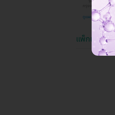
รัชดาภิเษก700
กรุงเทพมหานคร 1
ดูแผนที่ใน Googl
แพ็กเกจจากโ