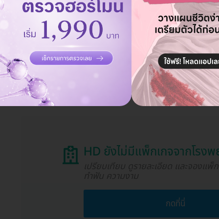
 ม. จาก MRT ลาดพร้าว
0400 ประเทศไทย
e Maps
รงพยาบาลนี้
HD ยังไม่มีแพ็กเกจจากโรงพย
เปรียบเทียบ ดูรายละเอียด และจองแพ็
ทำฟัน ความงาม
กดที่นี่