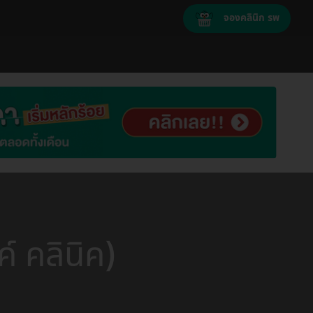
จองคลินิก รพ
์ คลินิค)