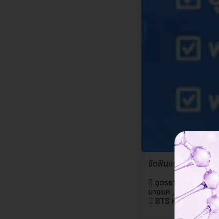
จัดฟันแบบใส Invisal
อุดรธานี , วังทองหลา
บางแค , มีนบุรี , อุบล
BTS หมอชิต , MRT 