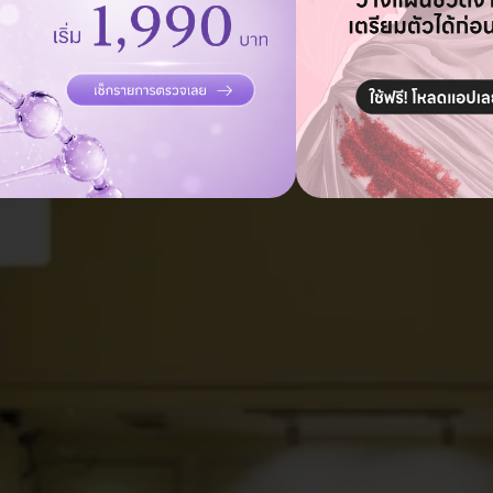
ถามแอดมิน ฟรี!