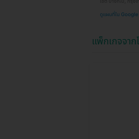
เขต บางกะปิ, กรุ
ดูแผนที่ใน Googl
แพ็กเกจจากโ