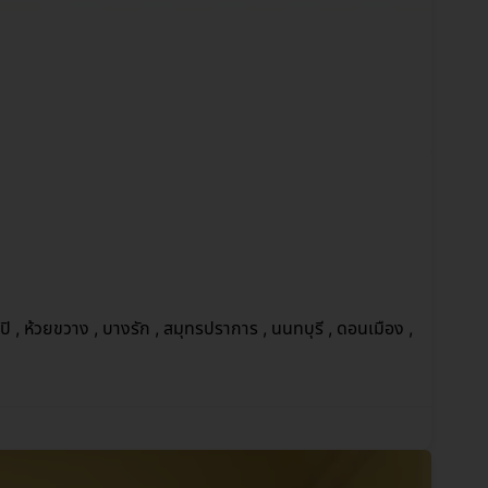
ะปิ , ห้วยขวาง , บางรัก , สมุทรปราการ , นนทบุรี , ดอนเมือง ,