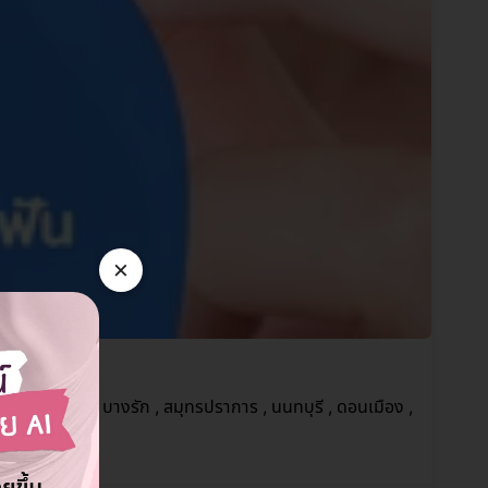
×
ะปิ , ห้วยขวาง , บางรัก , สมุทรปราการ , นนทบุรี , ดอนเมือง ,