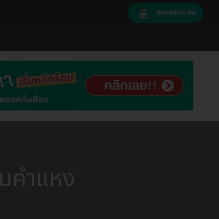
จองคลินิก รพ
ามคำแหง