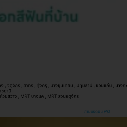
ง , จตุจักร , สาทร , ทุ่งครุ , บางขุนเทียน , ปทุมธานี , ขอนแก่น , บางก
ราชธานี
ห้วยขวาง , MRT บางแค , MRT สวนจตุจักร
ถามแอดมิน ฟรี!