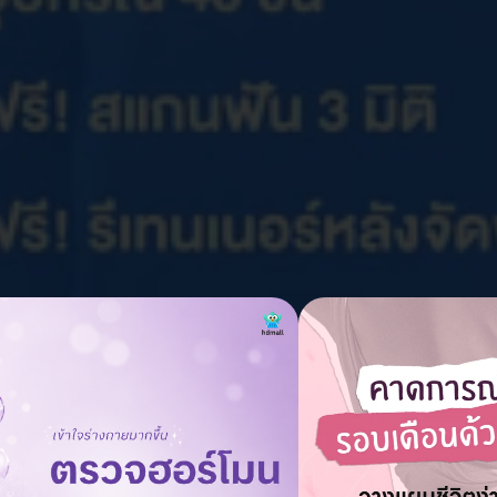
ign Essential ฟันบนและล่าง
ง , จตุจักร , สาทร , ทุ่งครุ , บางขุนเทียน , ปทุมธานี , ขอนแก่น , บางก
ราชธานี
ห้วยขวาง , MRT บางแค , MRT พหลโยธิน , MRT สวนจตุจักร