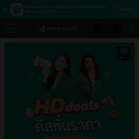
×
รับส่วนลด 200 บ. เพียงโหลดแอป HDmall ครั้งแรก
โหลดเลย
พร้อมรับสิทธิประโยชน์มากมาย
ดูในแอป