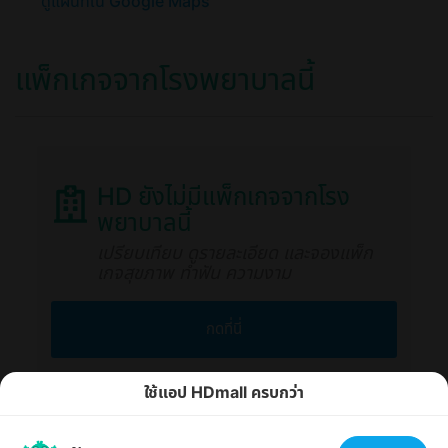
ดูแผนที่ใน Google Maps
แพ็กเกจจากโรงพยาบาลนี้
HD ยังไม่มีแพ็กเกจจากโรง
พยาบาลนี้
เปรียบเทียบ ดูรายละเอียด และจองแพ็ก
เกจสุขภาพ ทำฟัน ความงาม
กดที่นี่
ใช้แอป HDmall ครบกว่า
เราใช้คุกกี้เพื่อให้คุณได้รับประสบการณ์ออนไลน์ที่ดีที่สุด
ตกลง
ได้ที่นี่